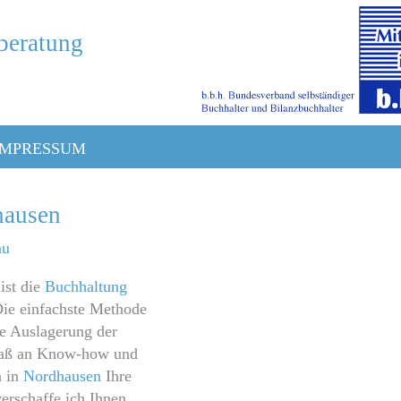
beratung
Impressum
hausen
au
ist die
Buchhaltung
Die einfachste Methode
e Auslagerung der
tmaß an Know-how und
n in
Nordhausen
Ihre
erschaffe ich Ihnen