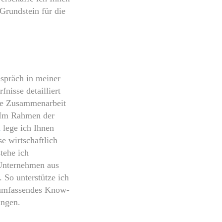
Grundstein für die
spräch in meiner
nisse detailliert
ere Zusammenarbeit
. Im Rahmen der
n
lege ich Ihnen
se wirtschaftlich
tehe ich
 Unternehmen aus
 So unterstütze ich
n umfassendes Know-
ungen.